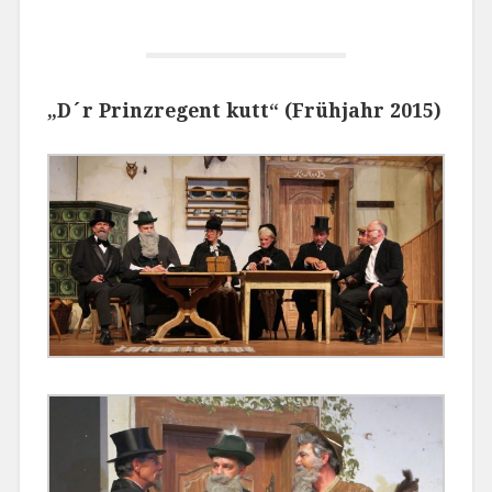
„D´r Prinzregent kutt“
(Frühjahr 2015)