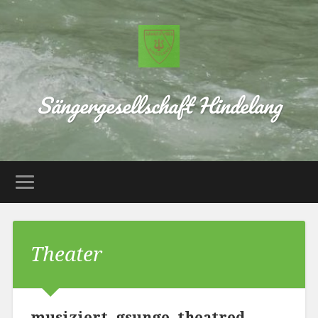
Sängergesellschaft Hindelang
Theater
musiziert, gsunge, theatred –