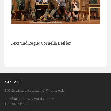
Text und Regie: Cornelia Beßler
KONTAKT
E-Mail: saengergesellschaft@t-online.de
Bernhard Blanz, 1. Vorsitzender
Tel.: 08324/ 8712